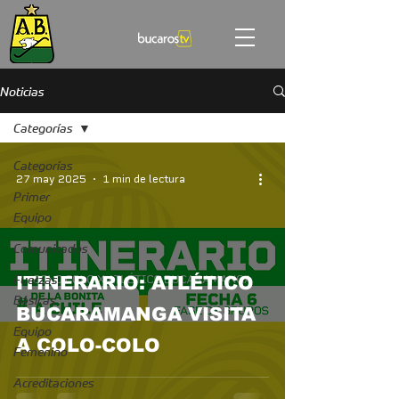
Noticias
Categorías
Categorías
27 may 2025
1 min de lectura
Primer
Equipo
Comunicados
Fuerzas
ITINERARIO: ATLÉTICO
Básicas
BUCARAMANGA VISITA
Equipo
A COLO-COLO
Femenino
Acreditaciones