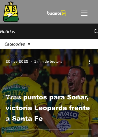
Noticias
Categorías
Categorías
20 nov 2025
1 min de lectura
Primer
Equipo
Comunicados
Fuerzas
Tres puntos para Soñar,
Básicas
victoria Leoparda frente
Equipo
a Santa Fe
Femenino
Acreditaciones