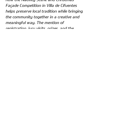
Façade Competition in Villa de Cifuentes 
helps preserve local tradition while bringing 
the community together in a creative and 
meaningful way. The mention of 
registration, jury visits, prizes, and the 
Three Kings Parade makes the event feel 
well organized and rooted in celebration. It 
is especially interesting how the competition 
encourages participation from individuals, 
associations, and the educational 
community, since that adds a stronger 
sense of…
Mostrar más
Me gusta
Reaccionar
Zakk Daniel
11 mar
I read your preview of the Atlético 
Bucaramanga game and I liked how you 