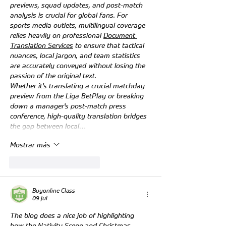
previews, squad updates, and post-match 
analysis is crucial for global fans. For 
sports media outlets, multilingual coverage 
relies heavily on professional 
Document 
Translation Services
 to ensure that tactical 
nuances, local jargon, and team statistics 
are accurately conveyed without losing the 
passion of the original text.
Whether it's translating a crucial matchday 
preview from the Liga BetPlay or breaking 
down a manager's post-match press 
conference, high-quality translation bridges 
the gap between local…
Mostrar más
Me gusta
Reaccionar
Buyonline Class
09 jul
The blog does a nice job of highlighting 
how the Nativity Scene and Christmas 