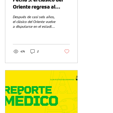
Oriente regresa al
Américo Montanini
Después de casi seis años,
el clásico del Oriente vuelve
a disputarse en el estadio
Américo Montanini. Este
lunes 3 de agosto, a las
8:00 p. m., el Atlético
Bucaramanga recibirá al
Cúcuta Deportivo por la
474
2
tercera fecha de la Liga
BetPlay DIMAYOR 2026-II.