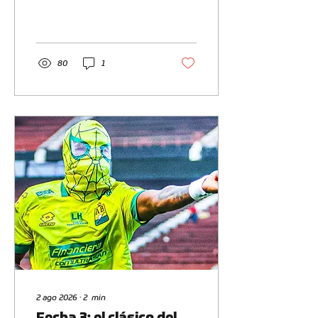
afrontar los desafíos de la
Liga BetPlay. Por eso, le
damos la bienvenida al
lateral derecho Nilson
David Castrillón Burbano,
80
1
quien se suma a nuestro
equipo para esta
temporada.
2 ago 2026
∙
2
min
Fecha 3: el clásico del