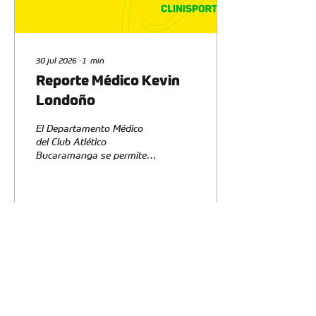
30 jul 2026
∙
1
min
Reporte Médico Kevin
Londoño
El Departamento Médico
del Club Atlético
Bucaramanga se permite
informar a la opinión
pública, a los medios de
comunicación y a nuestra
afición el estado de salud
del jugador Kevin Londoño.
1811
2
Cargar más