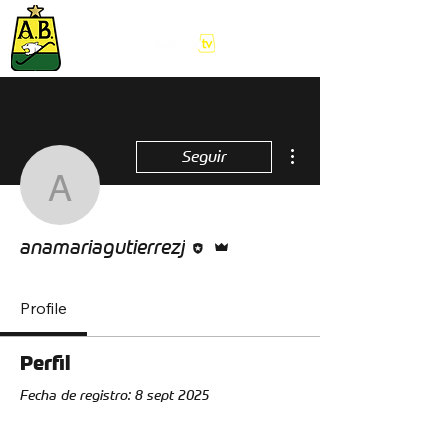
Más acciones
Seguir
anamariagutierrezj
Editor
Administrador
anamariagutierrezj
Profile
Perfil
Fecha de registro: 8 sept 2025