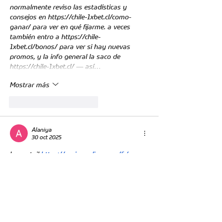
normalmente reviso las estadísticas y 
consejos en 
https://chile-1xbet.cl/como-
ganar/
 para ver en qué fijarme. a veces 
también entro a 
https://chile-
1xbet.cl/bonos/
 para ver si hay nuevas 
promos, y la info general la saco de 
https://chile-1xbet.cl/
 — así…
Mostrar más
Me gusta
Reaccionar
Alaniya
30 oct 2025
Le portail 
https://casinoonlineca.ca/fr/sans-
verification/
 filtre et trie soigneusement les 
sites selon plusieurs critères : licences, 
méthodes de dépôt/retrait disponibles, 
rapidité des paiements, réputation, 
compatibilité mobile, montant des bonus et 
gamme de jeux. Les pages contenant des 