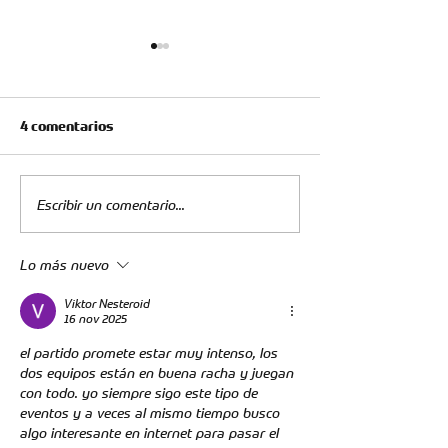
4 comentarios
Escribir un comentario...
Reporte Médico -
Bucaramanga s
Actualización Fabry
despide de la
Lo más nuevo
Castro
Sudamericana
Viktor Nesteroid
16 nov 2025
el partido promete estar muy intenso, los 
dos equipos están en buena racha y juegan 
con todo. yo siempre sigo este tipo de 
eventos y a veces al mismo tiempo busco 
algo interesante en internet para pasar el 