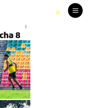
rde
Contacto
echa 8