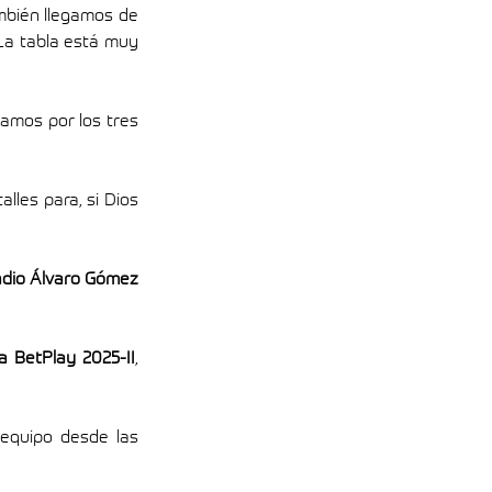
ambién llegamos de 
La tabla está muy 
amos por los tres 
lles para, si Dios 
dio Álvaro Gómez 
a BetPlay 2025-II
, 
quipo desde las 