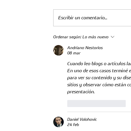
Escribir un comentario...
Bienvenido al Leopardo,
Ordenar según:
Lo más nuevo
Nilson Castrillón
Andriano Nestorios
08 mar
Cuando leo blogs o artículos la
En uno de esos casos terminé 
para ver su contenido y su di
sitios y observar cómo están co
presentación.
Me gusta
Reaccionar
Daniel Volohovic
24 feb