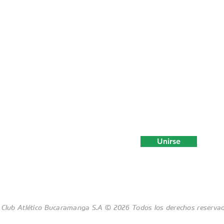
(+57) 3183705585
Suscríbete a nuestro boletín
Unirse
Club Atlético Bucaramanga S.A © 2026 Todos los derechos reserva