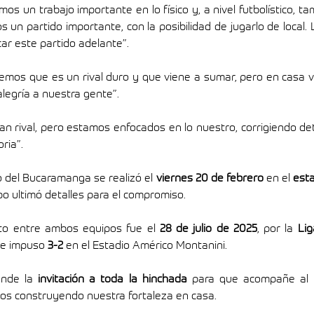
imos un trabajo importante en lo físico y, a nivel futbolístico, t
n partido importante, con la posibilidad de jugarlo de local. 
ar este partido adelante”.
emos que es un rival duro y que viene a sumar, pero en casa v
legría a nuestra gente”.
an rival, pero estamos enfocados en lo nuestro, corrigiendo deta
oria”.
 del Bucaramanga se realizó el 
viernes 20 de febrero
 en el 
esta
po ultimó detalles para el compromiso.
nto entre ambos equipos fue el 
28 de julio de 2025
, por la 
Lig
se impuso 
3-2
 en el Estadio Américo Montanini.
ende la 
invitación a toda la hinchada
 para que acompañe al e
mos construyendo nuestra fortaleza en casa.