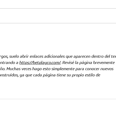
Fecha 3: el clásico del
Repo
Oriente regresa al Américo
Lon
Montanini
rgos, suelo abrir enlaces adicionales que aparecen dentro del tex
entrando a 
https://betplayco.com/
. Revisé la página brevemente 
seño. Muchas veces hago esto simplemente para conocer nuevos 
nstruidos, ya que cada página tiene su propio estilo de 