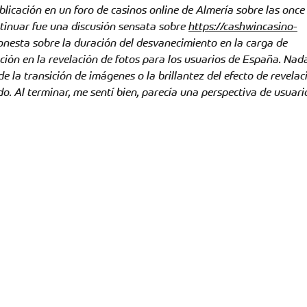
licación en un foro de casinos online de Almería sobre las once 
ntinuar fue una discusión sensata sobre 
https://cashwincasino-
onesta sobre la duración del desvanecimiento en la carga de 
ión en la revelación de fotos para los usuarios de España. Nad
e la transición de imágenes o la brillantez del efecto de revelaci
. Al terminar, me sentí bien, parecía una perspectiva de usuari
POLÍTICA DE TRATAMIENTO DE DATOS
Km 17 Autopista Bucaramanga - Bogotá
Vía 45 Lote 2 Piedecuesta