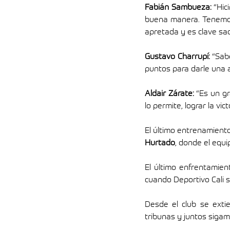
Fabián Sambueza: 
“Hic
buena manera. Tenemos u
apretada y es clave sac
Gustavo Charrupí: 
“Sab
puntos para darle una a
Aldair Zárate: 
“Es un gr
lo permite, lograr la vict
El último entrenamiento
Hurtado
, donde el equi
El último enfrentamie
cuando Deportivo Cali 
Desde el club se exti
tribunas y juntos siga