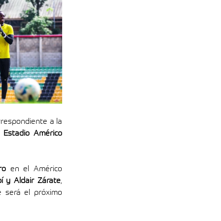
El Atlético Bucaramanga se prepara para recibir a Deportivo Cali en su compromiso correspondiente a la 
 
Estadio Américo 
ro
 en el Américo 
 y Aldair Zárate
, 
 será el próximo 