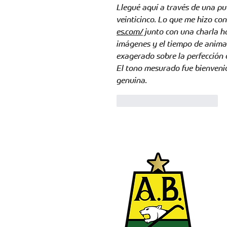
Llegué aquí a través de una pub
veinticinco. Lo que me hizo co
es.com/
 junto con una charla h
imágenes y el tiempo de animac
exagerado sobre la perfección d
El tono mesurado fue bienvenido
genuina.
Me gusta
Reaccionar