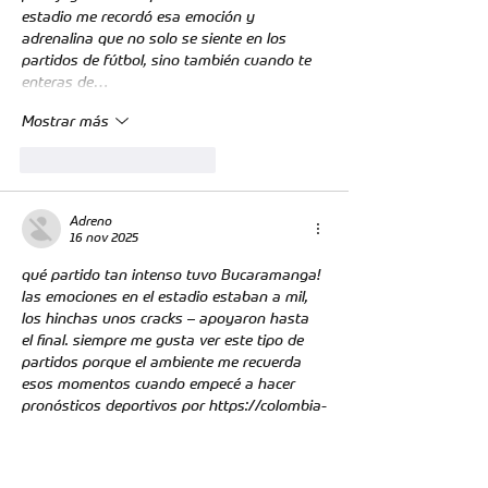
estadio me recordó esa emoción y 
adrenalina que no solo se siente en los 
partidos de fútbol, sino también cuando te 
enteras de…
Mostrar más
Me gusta
Reaccionar
Adreno
16 nov 2025
qué partido tan intenso tuvo Bucaramanga! 
las emociones en el estadio estaban a mil, 
los hinchas unos cracks – apoyaron hasta 
el final. siempre me gusta ver este tipo de 
partidos porque el ambiente me recuerda 
esos momentos cuando empecé a hacer 
pronósticos deportivos por 
https://colombia-
1xbet.com.co/
 – la emoción y la espera del 
resultado es casi igual. por cierto, cuando 
empecé, tuve que pelearme un poco con el 