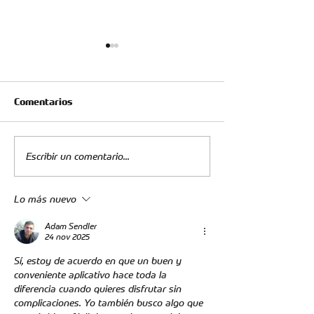
Comentarios
Escribir un comentario...
Fecha 3: el clásico del
Reporte Médico
Oriente regresa al
Londoño
Lo más nuevo
Américo Montanini
Adam Sendler
24 nov 2025
Sí, estoy de acuerdo en que un buen y 
conveniente aplicativo hace toda la 
diferencia cuando quieres disfrutar sin 
complicaciones. Yo también busco algo que 