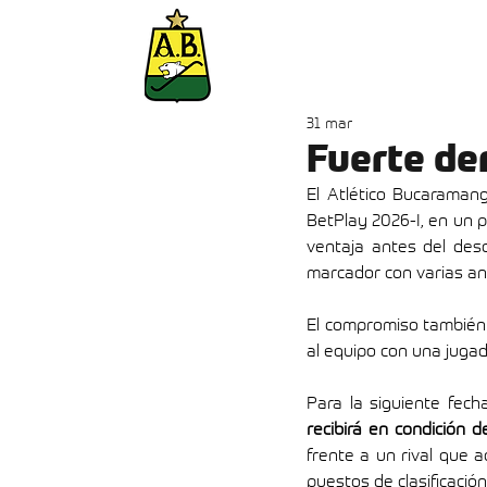
Inicio
Abonados
31 mar
Fuerte der
El Atlético Bucaraman
BetPlay 2026-I, en un p
ventaja antes del desc
marcador con varias an
El compromiso también 
al equipo con una jugad
recibirá en condición d
frente a un rival que 
puestos de clasificación