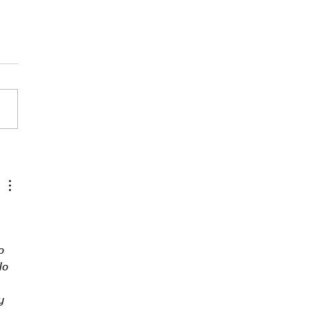
ia contra Deportivo Cali
a fecha 12
o 
lo 
y 