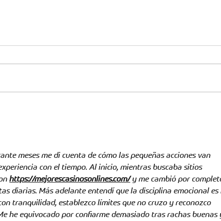
Previa contra Fortaleza por
Prev
la fecha 13
por l
ante meses me di cuenta de cómo las pequeñas acciones van 
periencia con el tiempo. Al inicio, mientras buscaba sitios 
on 
https://mejorescasinosonlines.com/
 y me cambió por complet
s diarias. Más adelante entendí que la disciplina emocional es 
con tranquilidad, establezco límites que no cruzo y reconozco 
e he equivocado por confiarme demasiado tras rachas buenas 