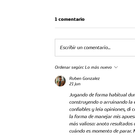
1 comentario
Escribir un comentario...
Dos Leopardas convocadas
Ordenar según:
Lo más nuevo
a la Selección Colombia
Ruben Gonzalez
21 jun
Femenina Sub-20
Jugando de forma habitual dur
construyendo o arruinando la ex
confiables y leía opiniones, di c
la forma de manejar mis apuesta
más valioso: anoto resultados 
cuándo es momento de parar. M