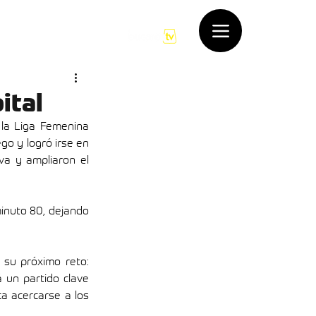
rde
Contacto
ital
la Liga Femenina 
go y logró irse en 
a y ampliaron el 
inuto 80, dejando 
Para la siguiente fecha, el Atlético Bucaramanga pasa la página y ya se enfoca en su próximo reto: 
 un partido clave 
a acercarse a los 