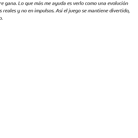
pre gana. Lo que más me ayuda es verlo como una evolución 
reales y no en impulsos. Así el juego se mantiene divertido, 
o.
POLÍTICA DE TRATAMIENTO DE DATOS
Km 17 Autopista Bucaramanga - Bogotá
Vía 45 Lote 2 Piedecuesta
(+57) 3183705585