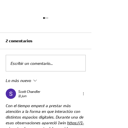
2 comentarios
Escribir un comentario...
Fecha 3: el clásico del
Reporte Médico
Oriente regresa al
Londoño
Lo más nuevo
Américo Montanini
Scott Chandler
11 jun
Con el tiempo empecé a prestar más 
atención a la forma en que interactúo con 
distintos espacios digitales. Durante una de 
esas observaciones apareció 1win 
https://1-