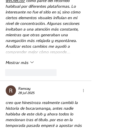
win.net.co/
 como parte del recorrido 
habitual por diferentes plataformas. Lo 
interesante no fue el sitio en sí, sino cómo 
ciertos elementos visuales influían en mi 
nivel de concentración. Algunas secciones 
invitaban a una atención más constante, 
mientras que otras generaban una 
navegación más relajada y espontánea. 
Analizar estos cambios me ayudó a 
comprender mejor cómo responde…
Mostrar más
Me gusta
Reaccionar
Ramsay
28 jul 2025
creo que hinestroza realmente cambió la 
historia de bucaramanga, antes nadie 
hablaba de este club y ahora todos lo 
mencionan tras el título. por eso en la 
temporada pasada empecé a apostar más 