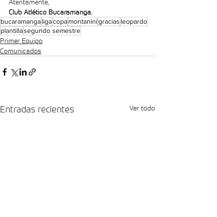
Atentamente,
Club Atlético Bucaramanga.
bucaramanga
liga
copa
montanini
gracias
leopardo
plantilla
segundo semestre
Primer Equipo
Comunicados
Entradas recientes
Ver todo