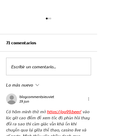
71 comentarios
Escribir un comentario...
Reporte Médico - Fabián
Comunicado Ofic
Sambueza y Jefferson
Equipación Ofic
Lo más nuevo
Mena
blogcommentsieuviet
19 jun
Có hôm mình thử mở 
https://pg99.beer/
 vào 
lúc giờ cao điểm để xem tốc độ phản hồi thay 
đổi ra sao thì cảm giác vẫn khá ổn khi 
chuyển qua lại giữa thể thao, casino live và 
eSports. Mình thấy việc nhiều danh mục 