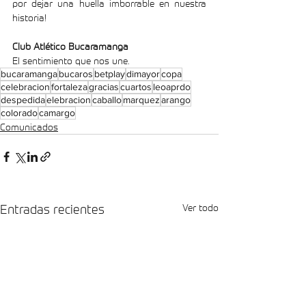
por dejar una huella imborrable en nuestra 
historia!
Club Atlético Bucaramanga
El sentimiento que nos une.
bucaramanga
bucaros
betplay
dimayor
copa
celebracion
fortaleza
gracias
cuartos
leoaprdo
despedida
elebracion
caballo
marquez
arango
colorado
camargo
Comunicados
Entradas recientes
Ver todo