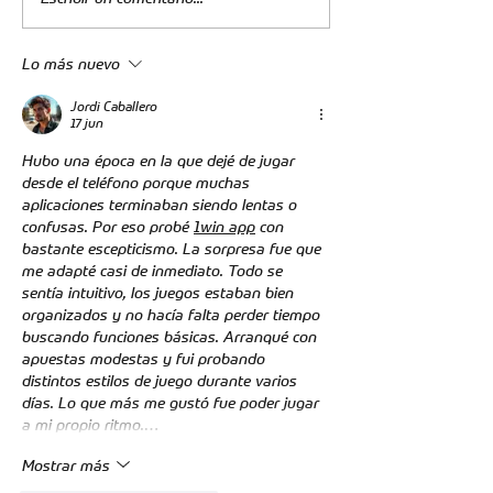
Atlético Bucaramanga
Una mañana de
presente en el
Inclusión y Dep
Lo más nuevo
Santander Business
Montanini
Summit 2025
Jordi Caballero
17 jun
Hubo una época en la que dejé de jugar 
desde el teléfono porque muchas 
aplicaciones terminaban siendo lentas o 
confusas. Por eso probé 
1win app
 con 
bastante escepticismo. La sorpresa fue que 
me adapté casi de inmediato. Todo se 
sentía intuitivo, los juegos estaban bien 
organizados y no hacía falta perder tiempo 
buscando funciones básicas. Arranqué con 
apuestas modestas y fui probando 
distintos estilos de juego durante varios 
días. Lo que más me gustó fue poder jugar 
a mi propio ritmo.…
Mostrar más