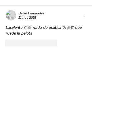
David Hernandez
21 nov 2025
Excelente 👏🏼 nada de política 💪🏼⚽ que 
ruede la pelota 
Me gusta
Reaccionar